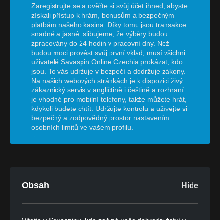
Zaregistrujte se a ověřte si svůj účet ihned, abyste
získali přístup k hrám, bonusům a bezpečným
platbám našeho kasina. Díky tomu jsou transakce
snadné a jasné: slibujeme, že výběry budou
zpracovány do 24 hodin v pracovní dny. Než
budou moci provést svůj první vklad, musí všichni
uživatelé Savaspin Online Czechia prokázat, kdo
jsou. To vás udržuje v bezpečí a dodržuje zákony.
Na našich webových stránkách je k dispozici živý
zákaznický servis v angličtině i češtině a rozhraní
je vhodné pro mobilní telefony, takže můžete hrát,
kdykoli budete chtít. Udržujte kontrolu a užívejte si
bezpečný a zodpovědný prostor nastavením
osobních limitů ve vašem profilu.
Obsah
Hide