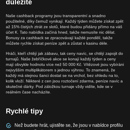
důležité
Naše cashback programy jsou transparentní a snadno
použitelné, díky čemuž vynikají. Každý týden můžete získat zpět
až 15% čistých ztrát ze slotů, které budou přidány přímo na váš
účet K. Tato nabídka začíná hned, takže nemusíte nic dělat.
Bonusy za cashback se zpracovávají každé pondělí, takže
můžete rychle získat peníze zpět a zůstat v kasinu déle.
Hráči, kteří chtějí jak zábavu, tak ceny navíc, se chtějí zapojit do
turnajů. Naše žebříčkové akce se konají každý týden a ceny
mají obvykle hodnotu více než 50 000 Kč. Vítězové jsou vybíráni
nejvyšším multiplikátorem s jednou výhrou. To znamená, že
každý má stejnou šanci dostat se na vrchol, bez ohledu na to,
kolik vloží. Některé z cen jsou roztočení zdarma, peníze navíc a
skutečné dárky. Pod záložkou turnaje vždy vidíte, kde se v
reálném čase nacházíte.
Rychlé tipy
Než budete hrát, ujistěte se, že jsou v nabídce profilu