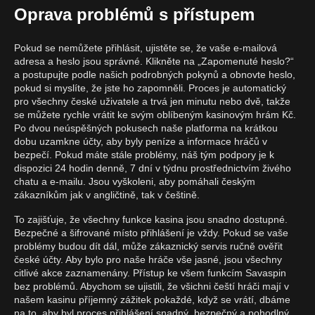
Oprava problémů s přístupem
Pokud se nemůžete přihlásit, ujistěte se, že vaše e-mailová
adresa a heslo jsou správné. Klikněte na „Zapomenuté heslo?“
a postupujte podle našich podrobných pokynů a obnovte heslo,
pokud si myslíte, že jste ho zapomněli. Proces je automatický
pro všechny české uživatele a trvá jen minutu nebo dvě, takže
se můžete rychle vrátit ke svým oblíbeným kasinovým hrám Kč.
Po dvou neúspěšných pokusech naše platforma na krátkou
dobu uzamkne účty, aby byly peníze a informace hráčů v
bezpečí. Pokud máte stále problémy, náš tým podpory je k
dispozici 24 hodin denně, 7 dní v týdnu prostřednictvím živého
chatu a e-mailu. Jsou vyškoleni, aby pomáhali českým
zákazníkům jak v angličtině, tak v češtině.
To zajišťuje, že všechny funkce kasina jsou snadno dostupné.
Bezpečné a šifrované místo přihlášení je vždy. Pokud se vaše
problémy budou dít dál, může zákaznický servis ručně ověřit
české účty. Aby bylo pro naše hráče vše jasné, jsou všechny
citlivé akce zaznamenány. Přístup ke všem funkcím Savaspin
bez problémů. Abychom se ujistili, že všichni čeští hráči mají v
našem kasinu příjemný zážitek pokaždé, když se vrátí, dbáme
na to, aby byl proces přihlášení snadný, bezpečný a pohodlný.