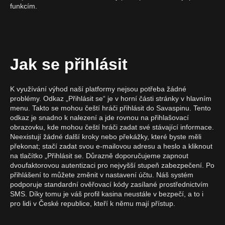
funkcím.
Jak se přihlásit
K využívání výhod naší platformy nejsou potřeba žádné
problémy. Odkaz „Přihlásit se“ je v horní části stránky v hlavním
menu. Takto se mohou čeští hráči přihlásit do Savaspinu. Tento
odkaz je snadno k nalezení a jde rovnou na přihlašovací
obrazovku, kde mohou čeští hráči zadat své stávající informace.
Neexistují žádné další kroky nebo překážky, které byste měli
překonat; stačí zadat svou e-mailovou adresu a heslo a kliknout
na tlačítko „Přihlásit se. Důrazně doporučujeme zapnout
dvoufaktorovou autentizaci pro nejvyšší stupeň zabezpečení. Po
přihlášení to můžete změnit v nastavení účtu. Náš systém
podporuje standardní ověřovací kódy zasílané prostřednictvím
SMS. Díky tomu je váš profil kasina neustále v bezpečí, a to i
pro lidi v České republice, kteří k němu mají přístup.