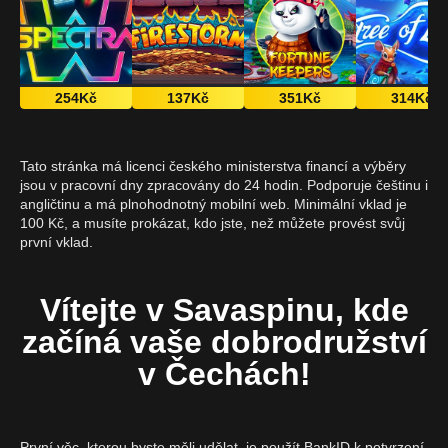
254Kč
137Kč
351Kč
314Kč
Tato stránka má licenci českého ministerstva financí a výběry
jsou v pracovní dny zpracovány do 24 hodin. Podporuje češtinu i
angličtinu a má plnohodnotný mobilní web. Minimální vklad je
100 Kč, a musíte prokázat, kdo jste, než můžete provést svůj
první vklad.
Vítejte v Savaspinu, kde
začíná vaše dobrodružství
v Čechách!
První věc, kterou byste měli udělat, je použít BankID k potvrzení