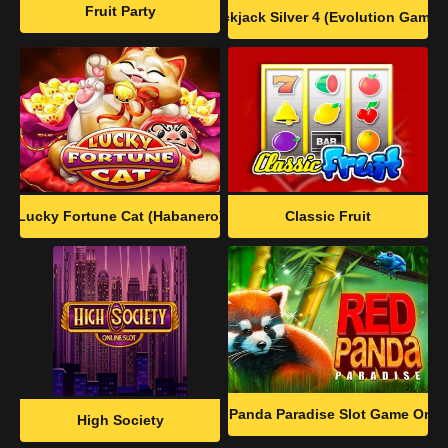
Fruit Party
Blackjack Silver 4 (Evolution Gamin
Jak získat aplikaci a nainstalovat ji
Vip program
Čím je program Vip jedinečný?
Bezpečnost a ochrana hráče
Odpovědné hraní
Přísná věková politika
Lucky Fortune Cat (Habanero)
Classic Fruit
Stručný návod
Důležité věci, které musí noví hráči dělat
Red Panda Paradise Slot Game Onli
Siberian Storm