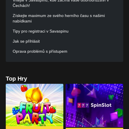
Vítejte v Savaspinu, kde začíná vaše dobrodružství v
Čechách!
Získejte maximum ze svého herního času s našimi
nabídkami
Tipy pro registraci v Savaspinu
Jak se přihlásit
Oprava problémů s přístupem
Výběr hry
Živé salonky pro prodejce s místním pocitem
Top Hry
Free Spiny, Cashback, A Kasino Turnaje Jsou K
dispozici Jako Bonusy
Proč jsou cashback a turnaje důležité
Rychlé tipy
Jak získat a používat Savaspin Promo kódy
Mobilní aplikace Savaspin