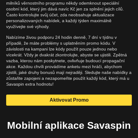
milníků věrnostního programu někdy odemknout speciální
osobní kód, který jim dává navíc Kč jen za splnění jejich cílů.
Často kontrolujte svůj účet, zda neobsahuje aktualizace
personalizovaných nabídek, a každý týden maximálně
využívejte své výhody.
Nabízíme živou podporu 24 hodin denně, 7 dní v týdnu v
případě, že máte problémy s uplatněním promo kódu. V
závislosti na kampani lze kódy použít pouze jednou nebo
vícekrát. Vždy je dvakrát zkontrolujte, abyste se ujistili. Zpětná
vazba, kterou nám poskytnete, ovlivňuje budoucí propagační
akce. Každou chvíli provádíme anketu mezi hráči, abychom
zjistili, jaké druhy bonusů mají nejraději. Sledujte naše nabídky a
zůstaňte zapojeni a nezapomeňte použít každý kód, který má u
Savaspin extra hodnotu!
Aktivovat Promo
Mobilní aplikace Savaspin