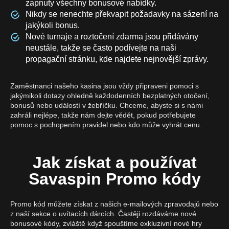
zapnuty všechny bonusové nabídky.
Nikdy se nenechte překvapit požadavky na sázení na
jakýkoli bonus.
Nové turnaje a roztočení zdarma jsou přidávány
neustále, takže se často podívejte na naši
propagační stránku, kde najdete nejnovější zprávy.
Zaměstnanci našeho kasina jsou vždy připraveni pomoci s
jakýmikoli dotazy ohledně každodenních bezplatných otočení,
bonusů nebo událostí v žebříčku. Chceme, abyste si s námi
zahráli nejlépe, takže nám dejte vědět, pokud potřebujete
pomoc s pochopením pravidel nebo kdo může vyhrát cenu.
Jak získat a používat
Savaspin Promo kódy
Promo kód můžete získat z našich e-mailových zpravodajů nebo
z naší sekce o uvítacích dárcích. Častěji rozdáváme nové
bonusové kódy, zvláště když spouštíme exkluzivní nové hry