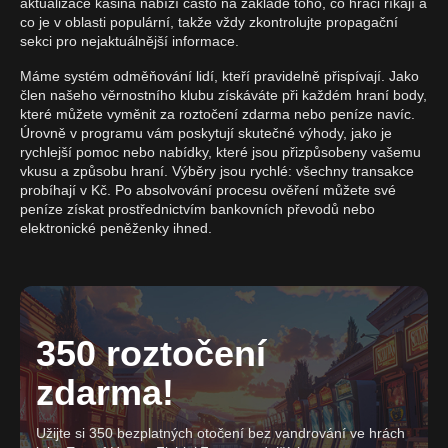
aktualizace kasina nabízí často na základě toho, co hráči říkají a
co je v oblasti populární, takže vždy zkontrolujte propagační
sekci pro nejaktuálnější informace.
Máme systém odměňování lidí, kteří pravidelně přispívají. Jako
člen našeho věrnostního klubu získáváte při každém hraní body,
které můžete vyměnit za roztočení zdarma nebo peníze navíc.
Úrovně v programu vám poskytují skutečné výhody, jako je
rychlejší pomoc nebo nabídky, které jsou přizpůsobeny vašemu
vkusu a způsobu hraní. Výběry jsou rychlé: všechny transakce
probíhají v Kč. Po absolvování procesu ověření můžete své
peníze získat prostřednictvím bankovních převodů nebo
elektronické peněženky ihned.
350 roztočení
zdarma!
Užijte si 350 bezplatných otočení bez vandrování ve hrách