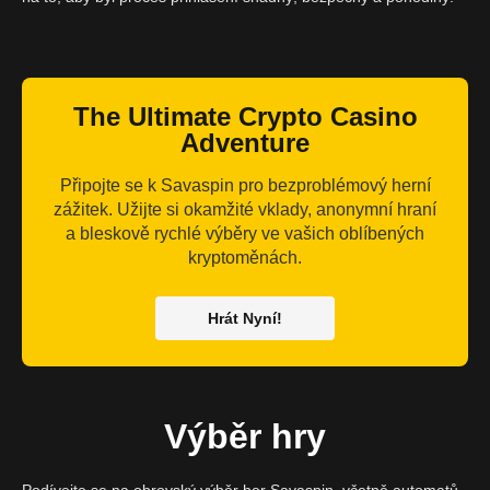
The Ultimate Crypto Casino
Adventure
Připojte se k Savaspin pro bezproblémový herní
zážitek. Užijte si okamžité vklady, anonymní hraní
a bleskově rychlé výběry ve vašich oblíbených
kryptoměnách.
Hrát Nyní!
Výběr hry
Podívejte se na obrovský výběr her Savaspin, včetně automatů,