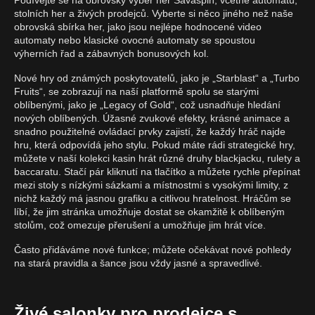
stolních her a živých prodejců. Vyberte si něco jiného než naše
obrovská sbírka her, jako jsou nejlépe hodnocené video
automaty nebo klasické ovocné automaty se spoustou
výherních řad a zábavných bonusových kol.
Nové hry od známých poskytovatelů, jako je „Starblast“ a „Turbo
Fruits“, se zobrazují na naší platformě spolu se starými
oblíbenými, jako je „Legacy of Gold“, což usnadňuje hledání
nových oblíbených. Úžasné zvukové efekty, krásné animace a
snadno použitelné ovládací prvky zajistí, že každý hráč najde
hru, která odpovídá jeho stylu. Pokud máte rádi strategické hry,
můžete v naší kolekci kasin hrát různé druhy blackjacku, rulety a
baccaratu. Stačí pár kliknutí na tlačítko a můžete rychle přepínat
mezi stoly s nízkými sázkami a místnostmi s vysokými limity, z
nichž každý má jasnou grafiku a citlivou hratelnost. Hráčům se
líbí, že jim stránka umožňuje dostat se okamžitě k oblíbeným
stolům, což omezuje přerušení a umožňuje jim hrát více.
Často přidáváme nové funkce; můžete očekávat nové pohledy
na stará pravidla a šance jsou vždy jasné a spravedlivé.
Živé salonky pro prodejce s