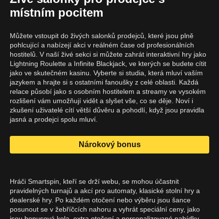
místním pocitem
Můžete vstoupit do živých salonků prodejců, které jsou plně
pohlcující a nabízejí akci v reálném čase od profesionálních
hostitelů. V naší živé sekci si můžete zahrát interaktivní hry jako
Lightning Roulette a Infinite Blackjack, ve kterých se budete cítit
jako ve skutečném kasinu. Vyberte si studia, která mluví vaším
jazykem a hrajte si s ostatními fanoušky z celé oblasti. Každá
relace působí jako s osobním hostitelem a streamy ve vysokém
rozlišení vám umožňují vidět a slyšet vše, co se děje. Noví i
zkušení uživatelé cítí větší důvěru a pohodlí, když jsou pravidla
jasná a prodejci spolu mluví.
Nárokový bonus
Hráči Smartspin, kteří se drží webu, se mohou účastnit
pravidelných turnajů a akcí pro automaty, klasické stolní hry a
dealerské hry. Po každém otočení nebo výběru jsou šance
posunout se v žebříčcích nahoru a vyhrát speciální ceny, jako
jsou bonusová kola, extra otočení a personalizované nabídky